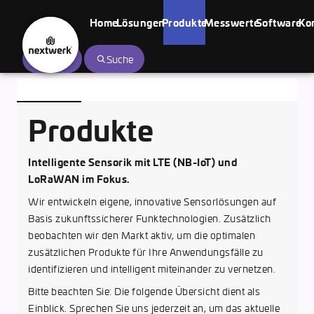
Home
Lösungen
Produkte
Messwerte
Software
Ko
nextwerk
Login
Suche
Solutions
GmbH
Produkte
Intelligente Sensorik mit LTE (NB-IoT) und
LoRaWAN im Fokus.
Wir entwickeln eigene, innovative Sensorlösungen auf
Basis zukunftssicherer Funktechnologien. Zusätzlich
beobachten wir den Markt aktiv, um die optimalen
zusätzlichen Produkte für Ihre Anwendungsfälle zu
identifizieren und intelligent miteinander zu vernetzen.
Bitte beachten Sie: Die folgende Übersicht dient als
Einblick. Sprechen Sie uns jederzeit an, um das aktuelle