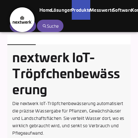
Home
Lösungen
Produkte
Messwerte
Software
Ko
nextwerk
Login
Suche
Solutions
GmbH
nextwerk IoT-
Tröpfchenbewäss
erung
Die nextwerk IoT-Tröpfchenbewässerung automatisiert
die präzise Wassergabe für Pflanzen, Gewächshäuser
und Landschaftsflächen. Sie verteilt Wasser dort, wo es
wirklich gebraucht wird, und senkt so Verbrauch und
Pflegeaufwand.