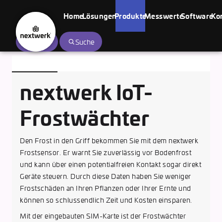
Home
Lösungen
Produkte
Messwerte
Software
Ko
nextwerk
Login
Suche
Solutions
GmbH
nextwerk IoT-
Frostwächter
Den Frost in den Griff bekommen Sie mit dem nextwerk
Frostsensor. Er warnt Sie zuverlässig vor Bodenfrost
und kann über einen potentialfreien Kontakt sogar direkt
Geräte steuern. Durch diese Daten haben Sie weniger
Frostschäden an Ihren Pflanzen oder Ihrer Ernte und
können so schlussendlich Zeit und Kosten einsparen.
Mit der eingebauten SIM-Karte ist der Frostwächter