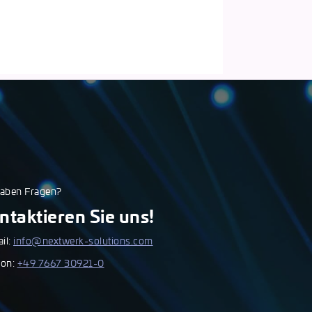
haben Fragen?
ntaktieren Sie uns!
il:
info@nextwerk-solutions.com
fon:
+49 7667 30921-0