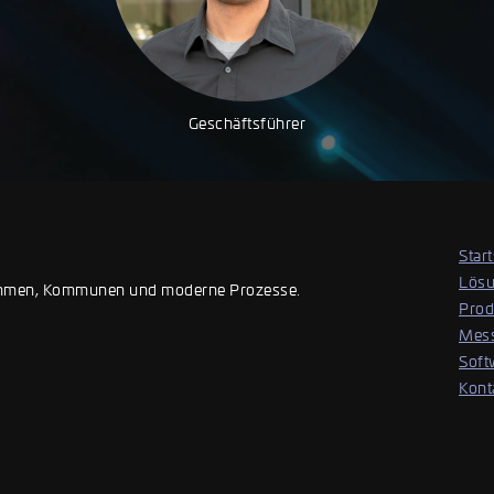
Geschäftsführer
Start
Lös
rnehmen, Kommunen und moderne Prozesse.
Prod
Mes
Soft
Kont