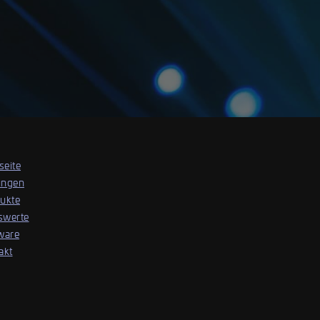
seite
ungen
ukte
swerte
ware
akt